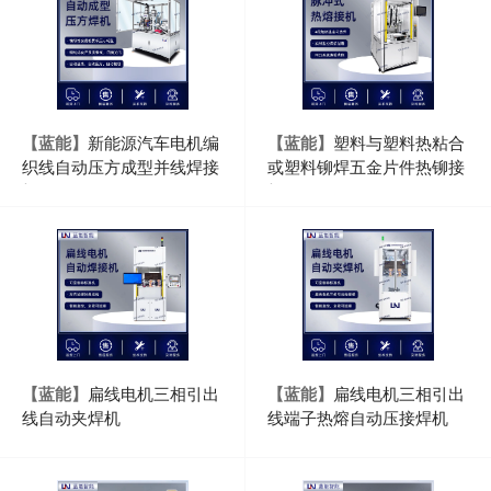
【蓝能】
新能源汽车电机编
【蓝能】
塑料与塑料热粘合
织线自动压方成型并线焊接
或塑料铆焊五金片件热铆接
机
机
【蓝能】
扁线电机三相引出
【蓝能】
扁线电机三相引出
线自动夹焊机
线端子热熔自动压接焊机