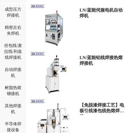
成型压方
LN/蓝能伺服电机自动
焊接机
焊机
精密左右
夹焊机
丝包线/麦
拉线/利兹
线焊接机
LN/蓝能铝线焊接热熔
焊接机
自动焊接
机
树脂热熔
铆接机
【免脱漆焊接工艺】电
其他焊接
极引线漆包线热熔焊接
机
机
半导体焊
接设备