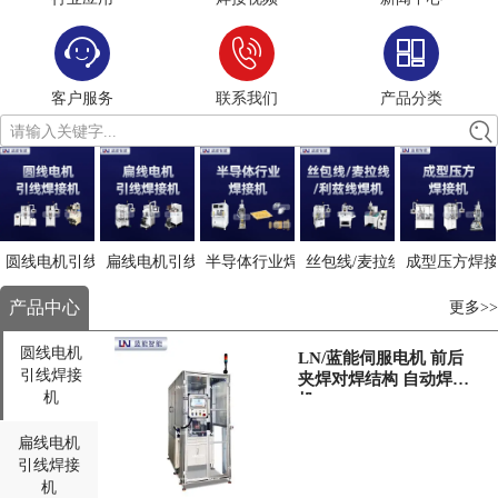
客户服务
联系我们
产品分类
请输入关键字...
圆线电机引线焊接
扁线电机引线焊接
半导体行业焊接机
丝包线/麦拉线/利兹线焊接
成型压方焊
产品中心
更多>>
圆线电机
LN/蓝能伺服电机 前后
引线焊接
夹焊对焊结构 自动焊接
机
机
扁线电机
引线焊接
机