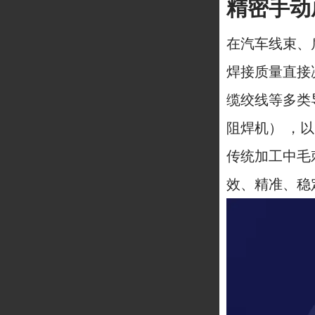
精密手动
在汽车线束、
焊接质量直接
缆绞线等多类
阻焊机） ，
传统加工中毛
效、精准、稳